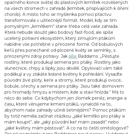
opačného konce světa) do plastových krmítek rozvěšených
na všech stromech v zahradě (krmítek, přispívajících k šíření
chorob). A místo toho se myšlenka pomoci ptactvu
transformovala v užitečnější formát. Model, kdy se tím
pomyslným „krmítkem“ stane třeba celá vaše zahrada.
Která nebude sloužit jako bodový fast-food, ale spíše
ucelený potravní ekosystém, který zimujícím ptákům
nabídne vše potřebné v přirozené formě. Od bobulových
keřů přes ponechané od-plozené květy se semínky, s
píše
přirozenými zdroji potravy. Jak
Baddams: „Pěstujte
rostliny, které produkují semena pro ptáky. Rostliny jako
slunečnice, chrpy a šípky jsou skvělé. Opylovači vám také
poděkují a vy získáte krásné květiny k pohledání. Vysaďte
původní živé ploty, keře a stromy, které produkují ovoce,
bobule, ořechy a semena pro ptáky. Jsou také domovem
pro hromady hmyzu a místem, kde si staví hnízda.“ Má to
něco do sebe. Co kdybychom jen zlomek peněz, energie a
času, které věnujeme krmení ptáků, vynaložili na to,
abychom naše zahrady učinili šetrnějšími? Pomoc ptákům
by totiž neměla začínat otázkou „jaké krmítko pro ptáky si
mám koupit“, ale „jaký původní keř mám zasadit“ nebo
„jaké květiny mám pěstovat“. A co na to čeští ornitologové?