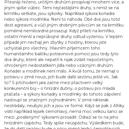
Přesněji řečeno, určitým druhům prospívají mnohem více, a
jiným spíše vůbec. Těmi nejčastějšími druhy, s nimiž se na
krmítku setkáte, jsou sýkorky. Například sýkora koňadra
nebo sýkora modřinka. Není to náhoda. Obě dvě jsou totiž
dost agresivní, a vůči jiným drobným pěvcům se na krmítku
poměrně nemilosrdně prosazují. Když přiletí na krmítko,
ostatní menší a neprůbojné druhy odtud vyženou. V lepším
případě jim nechají jen zbytky z hostiny, kterou jste
uchystali pro všechny. Hlavním příjemcem toho
humanitárního balíčku potravinové pomoci jsou tedy tyto
dva druhy, které ale nepatří k nijak zvlášť nepočetným,
ohroženým nedostatkem jídla nebo vzácným druhům.
Koňader a modřinek není málo. A kvůli tomu, že nemají o
potravu v zimě nouzi, jich bude další sezónu ještě víc. Jak
to? S příchodem jara začne mezi ptactvem velký
konkurenční boj – o hnízdní dutiny, o potravu pro mladá
ptáčata – a sýkory koňadry a modřinky do tohoto zápolení
nastoupí se značným zvýhodněním. V zimě nikterak
nestrádaly, neubylo jich a jsou ve formě. Když se pak z Afriky
vrátí například lejsek černohlavý, nemá moc velkou šanci se
mezi „posílenými“ sýkorami prosadit. Odrazí se to na jeho
hnízdním úspěchu. Tedy spíše neúspěchu. Výsledkem bude,
že do další sezóny bude o něco méně lejsků černohlavých.