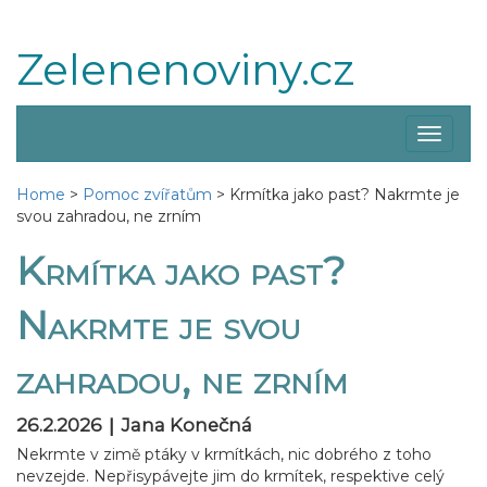
Zelenenoviny.cz
Zobraz
menu
Home
>
Pomoc zvířatům
>
Krmítka jako past? Nakrmte je
svou zahradou, ne zrním
Krmítka jako past?
Nakrmte je svou
zahradou, ne zrním
|
26.2.2026
Jana Konečná
Nekrmte v zimě ptáky v krmítkách, nic dobrého z toho
nevzejde. Nepřisypávejte jim do krmítek, respektive celý