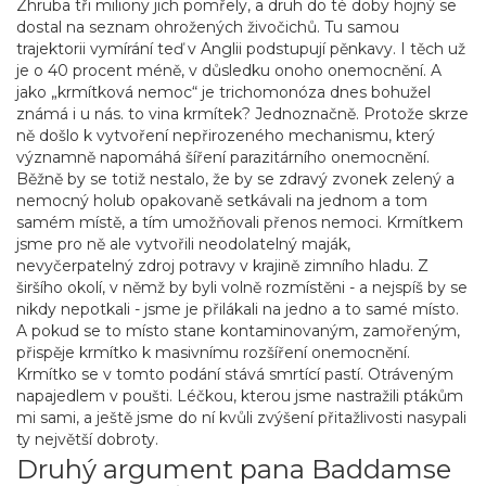
Zhruba tři miliony jich pomřely, a druh do té doby hojný se
dostal na seznam ohrožených živočichů. Tu samou
trajektorii vymírání teď v Anglii podstupují pěnkavy. I těch už
je o 40 procent méně, v důsledku onoho onemocnění. A
jako „krmítková nemoc“ je trichomonóza dnes bohužel
známá i u nás. to vina krmítek? Jednoznačně. Protože skrze
ně došlo k vytvoření nepřirozeného mechanismu, který
významně napomáhá šíření parazitárního onemocnění.
Běžně by se totiž nestalo, že by se zdravý zvonek zelený a
nemocný holub opakovaně setkávali na jednom a tom
samém místě, a tím umožňovali přenos nemoci. Krmítkem
jsme pro ně ale vytvořili neodolatelný maják,
nevyčerpatelný zdroj potravy v krajině zimního hladu. Z
širšího okolí, v němž by byli volně rozmístěni - a nejspíš by se
nikdy nepotkali - jsme je přilákali na jedno a to samé místo.
A pokud se to místo stane kontaminovaným, zamořeným,
přispěje krmítko k masivnímu rozšíření onemocnění.
Krmítko se v tomto podání stává smrtící pastí. Otráveným
napajedlem v poušti. Léčkou, kterou jsme nastražili ptákům
mi sami, a ještě jsme do ní kvůli zvýšení přitažlivosti nasypali
ty největší dobroty.
Druhý argument pana Baddamse