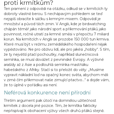
proti krmítkům?
Ten pramení z odpovědi na otázku, odkud se v krmítcích ty
dobroty vlastně berou. S nechápavým pohledem se teď
nejspíš obracíte k sáčku s krmným mixem. Odpovědí je
množství a původ těch zrnin. V Anglii, kde je birdwatching
chápán téměř jako národní sport a přikrmování ptáků jako
povinnost, ročně utratí za krmné směsi v přepočtu 7 miliard
korun. Na krmítcích v Anglii se prozobe 150 000 tun krmiva.
Které musí být v režimu zemědělského hospodaření nějak
vypěstováno. Ne pro obživu lidí, ale pro jakési „hobby“. S tím,
že ty největší ptačí pochoutky, například slunečnicová
semínka, se musí dovážet z pevninské Evropy. A výživné
arašídy až z Asie a podlouhlá semínka mastňáku
habešského z Afriky. Stačí si to přeložit do věty: „Musíme
vypravit nákladní loď na opačný konec světa, abychom měli
v zimě čím přikrmovat naše zimující ptactvo…“ a dojde vám,
že to úplně v pořádku asi není.
Neférová konkurence není přírodní
Třetím argument pak útočí na domnělou užitečnost
krmítek z docela jiné pozice. Tím, že krmítka fakticky
nepřispívají k obohacení výživy všech druhů ptáků stejně.