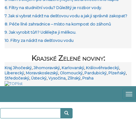
6. Filtry na studniční vodu? Důležitý je rozbor vody.
7. Jak si vybrat nádrž na dešťovou vodu a jak ji správně zakopat?
8. Péče líné zahradnice – místo na kompost do záhonů
9. Jak vyrobit tůň? Udělejte ji mělkou.
10. Filtry za nádrž na dešťovou vodu
Krajské Zelené noviny:
Kraj Jihočeský
,
Jihomoravský
,
Karlovarský
,
Královéhradecký
,
Liberecký
,
Moravskoslezský
,
Olomoucký
,
Pardubický
,
Plzeňský
,
Středočeský
,
Ústecký
,
Vysočina
,
Zlínský
,
Praha
Zo
m