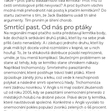
Takže – proč panu Baddamsovi vadí krmítka? Proč mu to
čeští ornitologové příliš nevyvrací? A proč bychom všichni
možná měli přehodnotit náš postoj k ptačím krmítkům? Do
startu začneme s tím, že Jack Baddams uvádí tři silné
argumenty. Tím prvním je šíření chorob.
Smrtící past. Od nás pro ptáky
Na regionální mapě ptačího světa představují krmítka body,
kde dochází k setkávání druhů ptáků, kteří by na sebe jinak
příliš často nenarážely. A i zástupci jednoho druhu, kteří by
jinak měli být docela volně rozmístěni v krajině, se u nich
houfují. To, že ta shlukovitá distribuce působí nepřirozeně,
uměle, je tou menší komplikací. Skutečným problémem se
stane až tehdy, kdy se krmítko stane ohniskem nákazy.
Například trichomonózy. Smrtelného parazitárního
onemocnění, které postihuje trávicí trakt ptáků. Které
způsobuje záněty jícnu a krku, což vede k neschopnosti
polykat a následné smrti opeřenců hlady. Trichomonóza
není žádnou novinkou. V Anglii s ní mají osobní zkušenosti
už od roku 2005, kdy se parazitární onemocnění přeneslo z
městských holubů na drobné pěvce. Právě skrze ty krmítka,
které navštěvovali společně. Konkrétně v Anglii vyvolalo to
onemocnění pokles populací zvonků zelených o 66 procent.