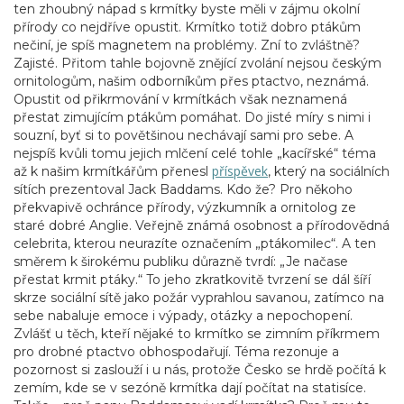
ten zhoubný nápad s krmítky byste měli v zájmu okolní
přírody co nejdříve opustit. Krmítko totiž dobro ptákům
nečiní, je spíš magnetem na problémy. Zní to zvláštně?
Zajisté. Přitom tahle bojovně znějící zvolání nejsou českým
ornitologům, našim odborníkům přes ptactvo, neznámá.
Opustit od přikrmování v krmítkách však neznamená
přestat zimujícím ptákům pomáhat. Do jisté míry s nimi i
souzní, byť si to povětšinou nechávají sami pro sebe. A
nejspíš kvůli tomu jejich mlčení celé tohle „kacířské“ téma
příspěvek
až k našim krmítkářům přenesl
, který na sociálních
sítích prezentoval Jack Baddams. Kdo že? Pro někoho
překvapivě ochránce přírody, výzkumník a ornitolog ze
staré dobré Anglie. Veřejně známá osobnost a přírodovědná
celebrita, kterou neurazíte označením „ptákomilec“. A ten
směrem k širokému publiku důrazně tvrdí: „Je načase
přestat krmit ptáky.“ To jeho zkratkovitě tvrzení se dál šíří
skrze sociální sítě jako požár vyprahlou savanou, zatímco na
sebe nabaluje emoce i výpady, otázky a nepochopení.
Zvlášť u těch, kteří nějaké to krmítko se zimním příkrmem
pro drobné ptactvo obhospodařují. Téma rezonuje a
pozornost si zaslouží i u nás, protože Česko se hrdě počítá k
zemím, kde se v sezóně krmítka dají počítat na statisíce.