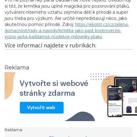
Pro ně poznámky pana Baddamse nové nejsou. Uvědomují
si též, že krmítka jsou úplně magická pro pozorování ptáků,
vytváření niterného vztahu zejména dětí k přírodě a super
jsou třeba pro výzkum. Ale určitě nepředstavují něco, jako
https://ekolist.cz/cz/zelena-
skutečnou pomoc přírodě. Zdroj:
domacnost/rady-a-navody/krmitka-jako-past-kontroverzni-
vyzva-jacka-baddamse-rozdeluje-milovniky-ptaku
Více informací najdete v rubrikách:
Reklama
Reklama: