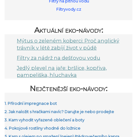
Filtry na pitnou vodu
Filtryvody.cz
Aktuální eko-návody:
Mýtus o zeleném koberci: Proč anglický
trávník v létě zabíjí život v půdě
Filtry za nádrž na dešťovou vodu
Jedlý plevel na jaře: bršlice, kopřiva,
pampeliška, hluchavka
Nejčtenější eko-návody:
1. Přírodní impregnace bot
2. Jak naložit s hračkami navíc? Darujte je nebo prodejte
3. Kam vyhodit vyřazené oblečení a boty
4. Pokojové rostliny vhodné do ložnice
5. Kam s olejem po smažení (nejen) štědrovečerního kapra