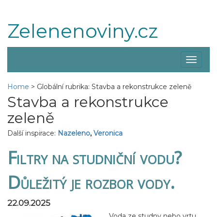
Zelenenoviny.cz
Zobraz
menu
Home
>
Globální rubrika: Stavba a rekonstrukce zeleně
Stavba a rekonstrukce
zeleně
Další inspirace:
Nazeleno
,
Veronica
Filtry na studniční vodu?
Důležitý je rozbor vody.
22.09.2025
Voda ze studny nebo vrtu,