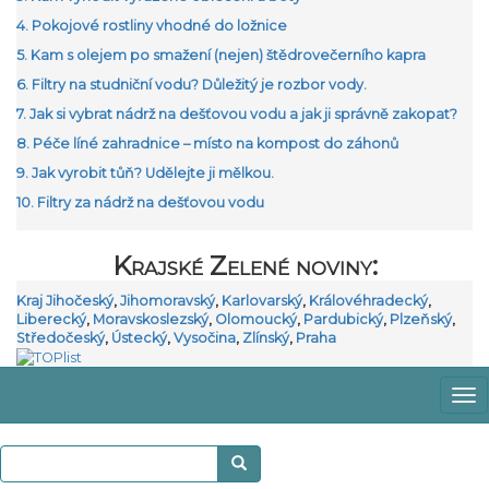
4. Pokojové rostliny vhodné do ložnice
5. Kam s olejem po smažení (nejen) štědrovečerního kapra
6. Filtry na studniční vodu? Důležitý je rozbor vody.
7. Jak si vybrat nádrž na dešťovou vodu a jak ji správně zakopat?
8. Péče líné zahradnice – místo na kompost do záhonů
9. Jak vyrobit tůň? Udělejte ji mělkou.
10. Filtry za nádrž na dešťovou vodu
Krajské Zelené noviny:
Kraj Jihočeský
,
Jihomoravský
,
Karlovarský
,
Královéhradecký
,
Liberecký
,
Moravskoslezský
,
Olomoucký
,
Pardubický
,
Plzeňský
,
Středočeský
,
Ústecký
,
Vysočina
,
Zlínský
,
Praha
Zo
m