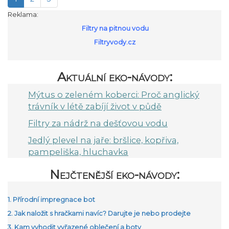
Reklama:
Filtry na pitnou vodu
Filtryvody.cz
Aktuální eko-návody:
Mýtus o zeleném koberci: Proč anglický
trávník v létě zabíjí život v půdě
Filtry za nádrž na dešťovou vodu
Jedlý plevel na jaře: bršlice, kopřiva,
pampeliška, hluchavka
Nejčtenější eko-návody:
1. Přírodní impregnace bot
2. Jak naložit s hračkami navíc? Darujte je nebo prodejte
3. Kam vyhodit vyřazené oblečení a boty