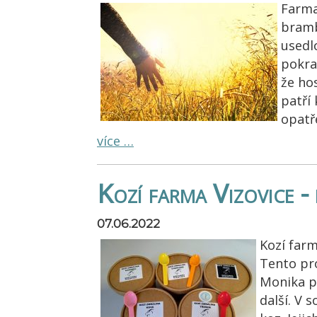
Farma
bramb
usedl
pokra
že ho
patří 
opatře
více …
Kozí farma Vizovice - 
07.06.2022
Kozí farm
Tento pro
Monika po
další. V 