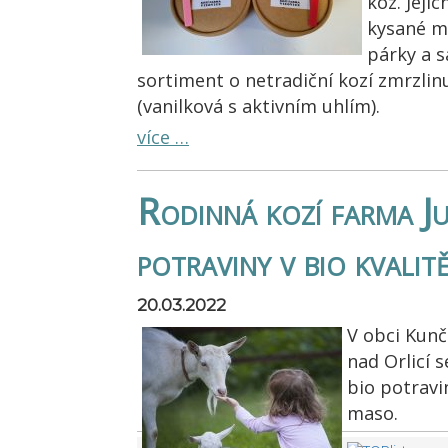
koz. Jeji
kysané ml
párky a s
sortiment o netradiční kozí zmrzlinu
(vanilková s aktivním uhlím).
více …
Rodinná kozí farma Ju
potraviny v bio kvalit
20.03.2022
V obci Kunč
nad Orlicí 
bio potravin
maso.