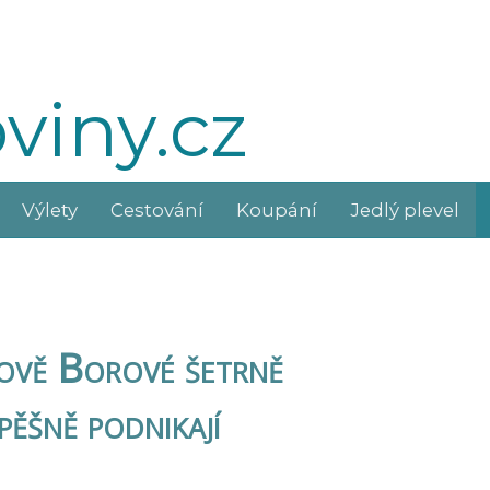
viny.cz
Výlety
Cestování
Koupání
Jedlý plevel
kově Borové šetrně
pěšně podnikají