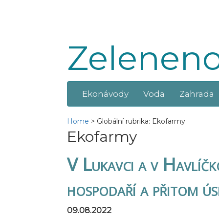
Zeleneno
Ekonávody
Voda
Zahrada
Home
>
Globální rubrika: Ekofarmy
Ekofarmy
V Lukavci a v Havlíč
hospodaří a přitom ús
09.08.2022