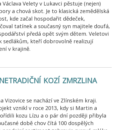
 Václava Velety v Lukavci pěstuje (nejen)
ory a chová skot. Je to klasická zemědělská
ost, kde začal hospodařit dědeček,
čoval tatínek a současný syn majitele doufá,
spodářství předá opět svým dětem. Veletovi
k sedlákům, kteří dobrovolně realizují
ní v krajině.
netradiční kozí zmrzlina
a Vizovice se nachází ve Zlínském kraji.
jekt vznikl v roce 2013, kdy si Martin a
řídili kozu Lízu a o pár dní později přibyla
současné době chov čítá 100 dospělých