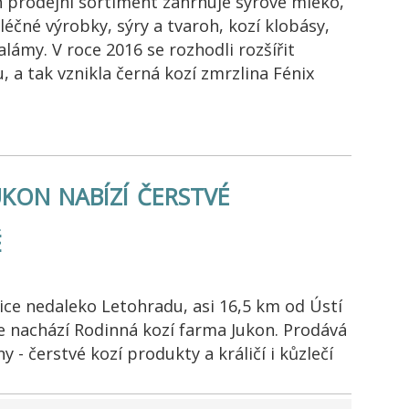
ch prodejní sortiment zahrnuje syrové mléko,
éčné výrobky, sýry a tvaroh, kozí klobásy,
alámy. V roce 2016 se rozhodli rozšířit
, a tak vznikla černá kozí zmrzlina Fénix
kon nabízí čerstvé
ě
ice nedaleko Letohradu, asi 16,5 km od Ústí
se nachází Rodinná kozí farma Jukon. Prodává
y - čerstvé kozí produkty a králičí i kůzlečí