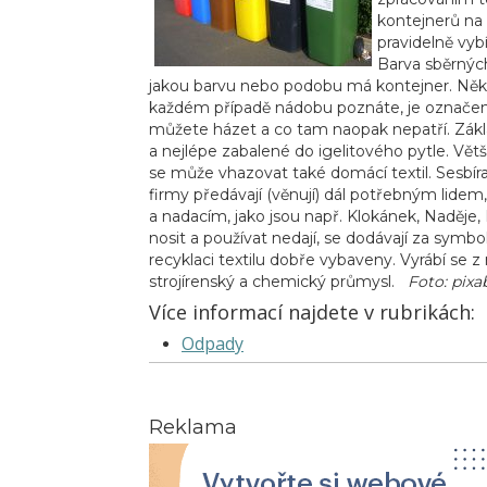
kontejnerů na 
pravidelně vybír
Barva sběrných
jakou barvu nebo podobu má kontejner. Někter
každém případě nádobu poznáte, je označen
můžete házet a co tam naopak nepatří. Zákla
a nejlépe zabalené do igelitového pytle. Větš
se může vhazovat také domácí textil. Sesbíran
firmy předávají (věnují) dál potřebným lide
a nadacím, jako jsou např. Klokánek, Naděje, 
nosit a používat nedají, se dodávají za symbo
recyklaci textilu dobře vybaveny. Vyrábí se z 
strojírenský a chemický průmysl.
Foto: pixa
Více informací najdete v rubrikách:
Odpady
Reklama