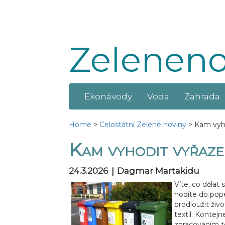
Zeleneno
Ekonávody
Voda
Zahrada
Home
>
Celostátní Zelené noviny
>
Kam vyho
Kam vyhodit vyřaze
|
24.3.2026
Dagmar Martakidu
Víte, co děla
hodíte do pop
prodloužit živ
textil.
Kontejne
zpracováním t