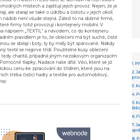
vhodných místech a zajišťují jejich provoz. Nejen, že je
ají, ale starají se také o údržbu a čistotu v jejich okolí.
 nádob není všude stejná. Záleží to na sběrné firmě,
é firmy totiž provozují i kontejnery mobilní. V
a nápisem „TEXTIL“ a návodem, co do kontejneru
dním pravidlem je to, že oblečení má být suché, čisté
inou se sbírají i boty, ty by měly být spárované. Někdy
ý textil se nejprve třídí. Použitelné kusy oblečení
m, tedy charitě, případně jiným neziskovým organizacím
Pomocné tlapky, Nadace naše dítě. Věci, které se již
1. 
lickou cenu ke zpracování do třídíren, které jsou na
2. J
nich třeba čistící hadry a textilie pro automobilový,
pro
bay
3. 
4. 
5. 
ště
6. F
7. J
spr
8. 