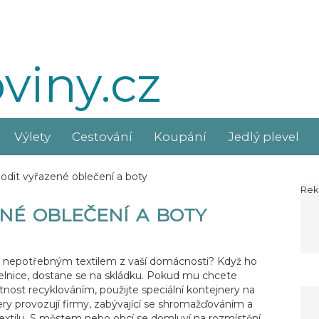
viny.cz
Výlety
Cestování
Koupání
Jedlý plevel
dit vyřazené oblečení a boty
Rek
né oblečení a boty
t s nepotřebným textilem z vaší domácnosti? Když ho
elnice, dostane se na skládku. Pokud mu chcete
otnost recyklováním, použijte speciální kontejnery na
ry provozují firmy, zabývající se shromažďováním a
extilu. S městem nebo obcí se domluví na rozmístění