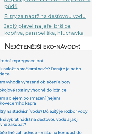
půdě
Filtry za nádrž na dešťovou vodu
Jedlý plevel na jaře: bršlice,
kopřiva, pampeliška, hluchavka
Nejčtenější eko-návody:
Přírodní impregnace bot
ak naložit s hračkami navíc? Darujte je nebo
dejte
Kam vyhodit vyřazené oblečení a boty
Pokojové rostliny vhodné do ložnice
Kam s olejem po smažení (nejen)
drovečerního kapra
iltry na studniční vodu? Důležitý je rozbor vody.
ak si vybrat nádrž na dešťovou vodu a jak ji
ávně zakopat?
Péče líné zahradnice – místo na kompost do