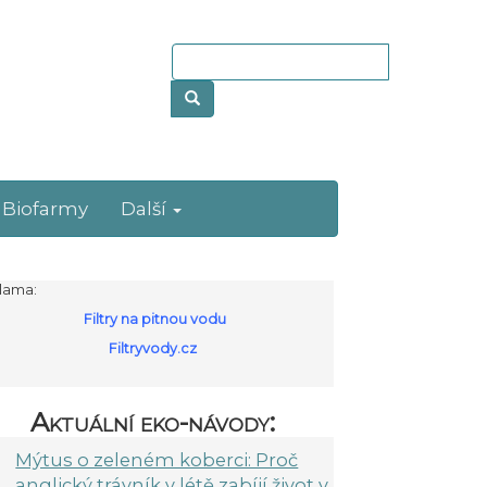
Biofarmy
Další
lama:
Filtry na pitnou vodu
Filtryvody.cz
Aktuální eko-návody:
Mýtus o zeleném koberci: Proč
anglický trávník v létě zabíjí život v