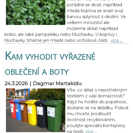
pořádně se dívat, například
mladá kopřiva se snaží svojí
barvou splynout s okolím. Ve
velkém množství ale
můžeme sbírat například
bršlici, ale také pampelišku nebo hluchavku. U kopřivy i
hluchavky trháme jen mladé nebo vrcholové části.
více …
Kam vyhodit vyřazené
oblečení a boty
|
24.3.2026
Dagmar Martakidu
Víte, co dělat s nepotřebným
textilem z vaší domácnosti?
Když ho hodíte do popelnice,
dostane se na skládku. Pokud
mu chcete prodloužit
životnost recyklováním,
použijte speciální kontejnery
na textil.
více …