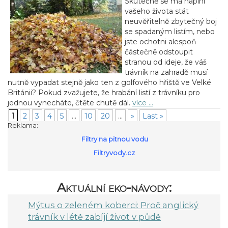
Skutečně se má náplní
vašeho života stát
neuvěřitelně zbytečný boj
se spadaným listím, nebo
jste ochotni alespoň
částečně odstoupit
stranou od ideje, že váš
trávník na zahradě musí
nutně vypadat stejně jako ten z golfového hřiště ve Velké
Británii? Pokud zvažujete, že hrabání listí z trávníku pro
jednou vynecháte, čtěte chutě dál.
více …
1
2
3
4
5
...
10
20
...
»
Last »
Reklama:
Filtry na pitnou vodu
Filtryvody.cz
Aktuální eko-návody:
Mýtus o zeleném koberci: Proč anglický
trávník v létě zabíjí život v půdě