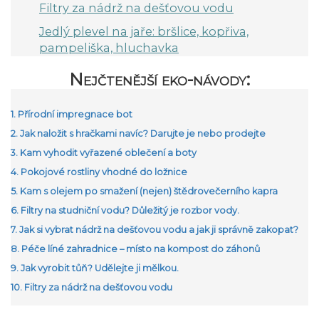
Filtry za nádrž na dešťovou vodu
Jedlý plevel na jaře: bršlice, kopřiva,
pampeliška, hluchavka
Nejčtenější eko-návody:
1. Přírodní impregnace bot
2. Jak naložit s hračkami navíc? Darujte je nebo prodejte
3. Kam vyhodit vyřazené oblečení a boty
4. Pokojové rostliny vhodné do ložnice
5. Kam s olejem po smažení (nejen) štědrovečerního kapra
6. Filtry na studniční vodu? Důležitý je rozbor vody.
7. Jak si vybrat nádrž na dešťovou vodu a jak ji správně zakopat?
8. Péče líné zahradnice – místo na kompost do záhonů
9. Jak vyrobit tůň? Udělejte ji mělkou.
10. Filtry za nádrž na dešťovou vodu