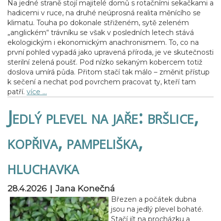
Na jedné straně stojí majitelé domů s rotačními sekačkami a
hadicemi v ruce, na druhé neúprosná realita měnícího se
klimatu. Touha po dokonale střiženém, sytě zeleném
„anglickém“ trávníku se však v posledních letech stává
ekologickým i ekonomickým anachronismem. To, co na
první pohled vypadá jako upravená příroda, je ve skutečnosti
sterilní zelená poušť. Pod nízko sekaným kobercem totiž
doslova umírá půda. Přitom stačí tak málo – změnit přístup
k sečení a nechat pod povrchem pracovat ty, kteří tam
patří.
více …
Jedlý plevel na jaře: bršlice,
kopřiva, pampeliška,
hluchavka
|
28.4.2026
Jana Konečná
Březen a počátek dubna
jsou na jedlý plevel bohaté.
Stačí jít na procházku a