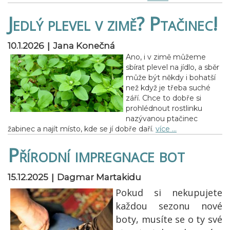
Jedlý plevel v zimě? Ptačinec!
|
10.1.2026
Jana Konečná
Ano, i v zimě můžeme
sbírat plevel na jídlo, a sběr
může být někdy i bohatší
než když je třeba suché
září. Chce to dobře si
prohlédnout rostlinku
nazývanou ptačinec
žabinec a najít místo, kde se jí dobře daří.
více …
Přírodní impregnace bot
|
15.12.2025
Dagmar Martakidu
Pokud si nekupujete
každou sezonu nové
boty, musíte se o ty své