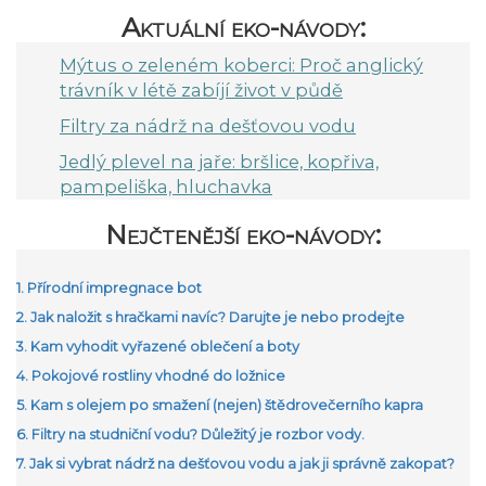
Aktuální eko-návody:
Mýtus o zeleném koberci: Proč anglický
trávník v létě zabíjí život v půdě
Filtry za nádrž na dešťovou vodu
Jedlý plevel na jaře: bršlice, kopřiva,
pampeliška, hluchavka
Nejčtenější eko-návody:
1. Přírodní impregnace bot
2. Jak naložit s hračkami navíc? Darujte je nebo prodejte
3. Kam vyhodit vyřazené oblečení a boty
4. Pokojové rostliny vhodné do ložnice
5. Kam s olejem po smažení (nejen) štědrovečerního kapra
6. Filtry na studniční vodu? Důležitý je rozbor vody.
7. Jak si vybrat nádrž na dešťovou vodu a jak ji správně zakopat?