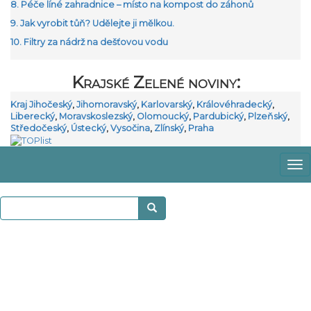
8. Péče líné zahradnice – místo na kompost do záhonů
9. Jak vyrobit tůň? Udělejte ji mělkou.
10. Filtry za nádrž na dešťovou vodu
Krajské Zelené noviny:
Kraj Jihočeský
,
Jihomoravský
,
Karlovarský
,
Královéhradecký
,
Liberecký
,
Moravskoslezský
,
Olomoucký
,
Pardubický
,
Plzeňský
,
Středočeský
,
Ústecký
,
Vysočina
,
Zlínský
,
Praha
Zo
m