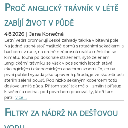
Proč anglický trávník v létě
zabíjí život v půdě
|
4.8.2026
Jana Konečná
Letní vedra proměňují české zahrady takřka v bitevní pole.
Na jedné straně stojí majitelé domů s rotačními sekačkami a
hadicemi v ruce, na druhé neúprosná realita měnícího se
klimatu. Touha po dokonale střiženém, sytě zeleném
„anglickém“ trávníku se však v posledních letech stává
ekologickým i ekonomickým anachronismem. To, co na
první pohled vypadá jako upravená příroda, je ve skutečnosti
sterilní zelená poušť. Pod nízko sekaným kobercem totiž
doslova umírá půda. Přitom stačí tak málo – změnit přístup
k sečení a nechat pod povrchem pracovat ty, kteří tam
patří.
více …
Filtry za nádrž na dešťovou
vodu