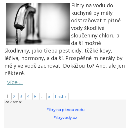
Filtry na vodu do
kuchyně by měly
odstraňovat z pitné
vody škodlivé
sloučeniny chloru a
další možné
škodliviny, jako třeba pesticidy, těžké kovy,
léčiva, hormony, a další. Prospěšné minerály by
měly ve vodě zachovat. Dokážou to? Ano, ale jen
některé.
více …
1
2
3
4
5
...
»
Last »
Reklama:
Filtry na pitnou vodu
Filtryvody.cz