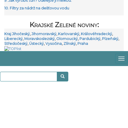
9. Jak vyrobit tůň? Udělejte ji mělkou.
10. Filtry za nádrž na dešťovou vodu
Krajské Zelené noviny:
Kraj Jihočeský
,
Jihomoravský
,
Karlovarský
,
Královéhradecký
,
Liberecký
,
Moravskoslezský
,
Olomoucký
,
Pardubický
,
Plzeňský
,
Středočeský
,
Ústecký
,
Vysočina
,
Zlínský
,
Praha
Zo
m