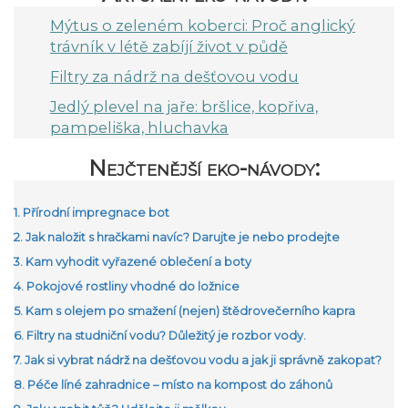
Mýtus o zeleném koberci: Proč anglický
trávník v létě zabíjí život v půdě
Filtry za nádrž na dešťovou vodu
Jedlý plevel na jaře: bršlice, kopřiva,
pampeliška, hluchavka
Nejčtenější eko-návody:
1. Přírodní impregnace bot
2. Jak naložit s hračkami navíc? Darujte je nebo prodejte
3. Kam vyhodit vyřazené oblečení a boty
4. Pokojové rostliny vhodné do ložnice
5. Kam s olejem po smažení (nejen) štědrovečerního kapra
6. Filtry na studniční vodu? Důležitý je rozbor vody.
7. Jak si vybrat nádrž na dešťovou vodu a jak ji správně zakopat?
8. Péče líné zahradnice – místo na kompost do záhonů