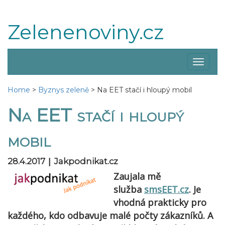
Zelenenoviny.cz
Zobraz
menu
Home
>
Byznys zeleně
>
Na EET stačí i hloupý mobil
Na EET stačí i hloupý
mobil
|
28.4.2017
Jakpodnikat.cz
Zaujala mě
služba
smsEET.cz
. Je
vhodná prakticky pro
každého, kdo odbavuje malé počty zákazníků. A