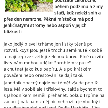
podstatě celoročně,
během podzimu a zimy
stačí, kdž neleží sníh a
přes den nemrzne. Pěkná místečka má pod
jehličnatými stromy nebo aspoň v jejich
blízkosti
Jako jedlý plevel trháme jen lístky těsně po
rozvití, když jsou ještě trochu semknuté k sobě
a mají teprve světleji zelenou barvu. Plně rozvité
listy nám mohou udělat "problém v puse"
a chutnat jako kus papíru. Ale po krátkém
povačení nebo orestování se dají také.
Jahodník obecný najdeme téměř všude poblíž
lesa. Má v sobě ale i třísloviny, takže bychom to
s jahodníkem neměli přehánět, pokud trpíme na
zácpu. Jinak nám z něj nic nehrozí a je vhodný i
pro dlouhodobé požívání. Podle Herbáře Jiřího