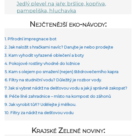
Jedlý plevel na jaře: bršlice, kopřiva,
pampeliška, hluchavka
Nejčtenější eko-návody:
1. Přírodní impregnace bot
2. Jak naložit s hračkami navíc? Darujte je nebo prodejte
3. Kam vyhodit vyřazené oblečení a boty
4. Pokojové rostliny vhodné do ložnice
5. Kam s olejem po smažení (nejen) štědrovečerního kapra
6. Filtry na studniční vodu? Důležitý je rozbor vody.
7. Jak si vybrat nádrž na dešťovou vodu a jak ji správně zakopat?
8. Péče líné zahradnice – místo na kompost do záhonů
9. Jak vyrobit tůň? Udělejte ji mělkou.
10. Filtry za nádrž na dešťovou vodu
Krajské Zelené noviny: