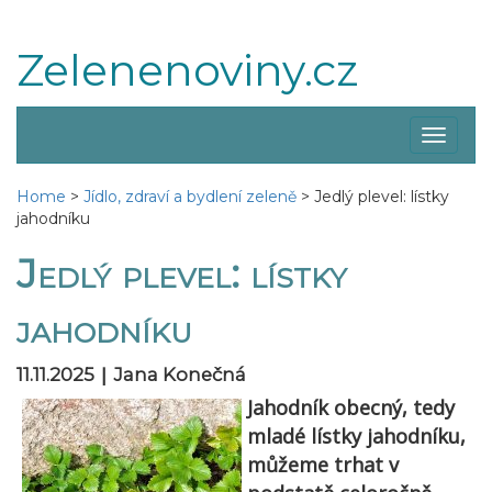
Zelenenoviny.cz
Zobraz
menu
Home
>
Jídlo, zdraví a bydlení zeleně
>
Jedlý plevel: lístky
jahodníku
Jedlý plevel: lístky
jahodníku
|
11.11.2025
Jana Konečná
Jahodník obecný, tedy
mladé lístky jahodníku,
můžeme trhat v