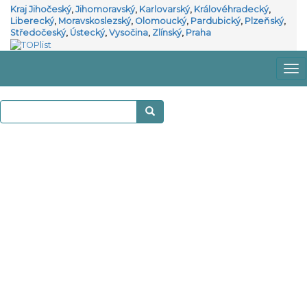
Kraj Jihočeský
,
Jihomoravský
,
Karlovarský
,
Královéhradecký
,
Liberecký
,
Moravskoslezský
,
Olomoucký
,
Pardubický
,
Plzeňský
,
Středočeský
,
Ústecký
,
Vysočina
,
Zlínský
,
Praha
Zo
m