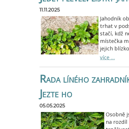
11.11.2025
Jahodník ob
trhat v po
stačí, kdž 
místečka m
jejich blízk
více …
Rada líného zahradník
Jezte ho
05.05.2025
Osobně js
na rozdí