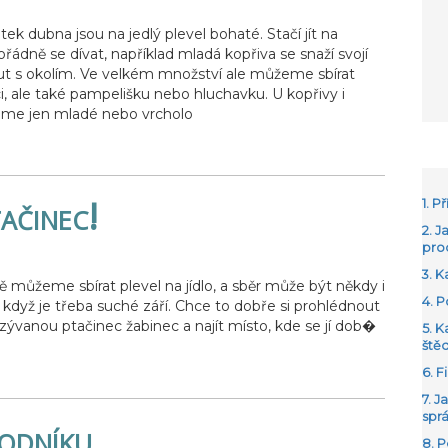
ek dubna jsou na jedlý plevel bohaté. Stačí jít na
řádně se dívat, například mladá kopřiva se snaží svojí
ut s okolím. Ve velkém množství ale můžeme sbírat
ici, ale také pampelišku nebo hluchavku. U kopřivy i
áme jen mladé nebo vrcholo
tačinec!
1. 
2. J
pro
3. 
mě můžeme sbírat plevel na jídlo, a sběr může být někdy i
4. 
 když je třeba suché září. Chce to dobře si prohlédnout
azývanou ptačinec žabinec a najít místo, kde se jí dob�
5. 
ště
6. F
7. J
spr
hodníku
8. 