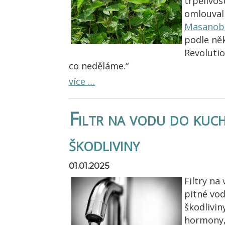
trpělivos
omlouval
Masanob
podle ně
Revolutio
co neděláme.“
více …
Filtr na vodu do kuc
škodliviny
01.01.2025
Filtry na
pitné vod
škodlivin
hormony, 