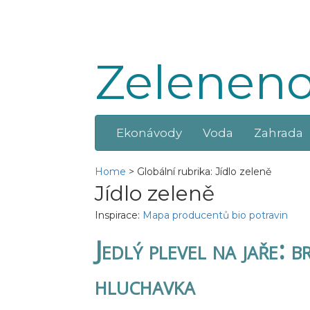
Zeleneno
Ekonávody
Voda
Zahrada
Home
>
Globální rubrika: Jídlo zeleně
Jídlo zeleně
Inspirace:
Mapa producentů bio potravin
Jedlý plevel na jaře: b
hluchavka