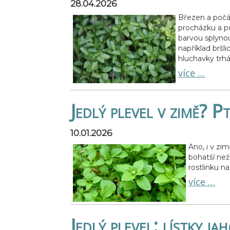
28.04.2026
Březen a počát
procházku a po
barvou splyno
například bršl
hluchavky trh
více …
Jedlý plevel v zimě? P
10.01.2026
Ano, i v zi
bohatší než
rostlinku n
více …
Jedlý plevel: lístky ja