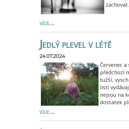
zachovat.
více …
Jedlý plevel v létě
24.07.2024
Červenec a 
předchozí m
tužší, vysch
listí vydáva
nejsou na k
dostatek pl
více …