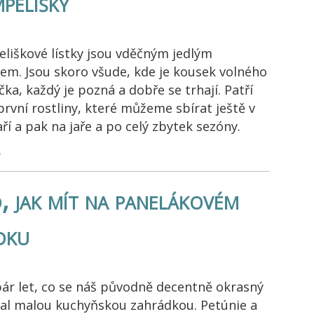
mpelišky
liškové lístky jsou vděčným jedlým
lem. Jsou skoro všude, kde je kousek volného
ka, každý je pozná a dobře se trhají. Patří
první rostliny, které můžeme sbírat ještě v
ří a pak na jaře a po celý zbytek sezóny.
…
, jak mít na panelákovém
dku
pár let, co se náš původně decentně okrasný
tal malou kuchyňskou zahrádkou. Petúnie a