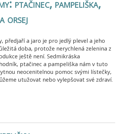
my: ptačinec, pampeliška,
a orsej
 předjaří a jaro je pro jedlý plevel a jeho
ůležitá doba, protože nerychlená zelenina z
odukce ještě není. Sedmikráska
hodník, ptačinec a pampeliška nám v tuto
ytnou neocenitelnou pomoc svými lístečky,
ůžeme utužovat nebo vylepšovat své zdraví.