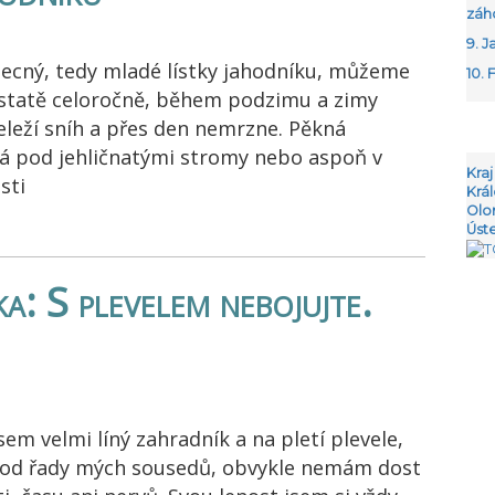
záh
9. J
ecný, tedy mladé lístky jahodníku, můžeme
10. 
dstatě celoročně, během podzimu a zimy
neleží sníh a přes den nemrzne. Pěkná
á pod jehličnatými stromy nebo aspoň v
Kraj
osti
Krá
Olo
Úst
a: S plevelem nebojujte.
em velmi líný zahradník a na pletí plevele,
l od řady mých sousedů, obvykle nemám dost