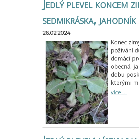
Jedlý plevel koncem zi
sedmikráska, jahodník 
26.02.2024
Konec zimy,
požívání d
domácí pr
obecná, ja
dobu posk
kterými m
více …