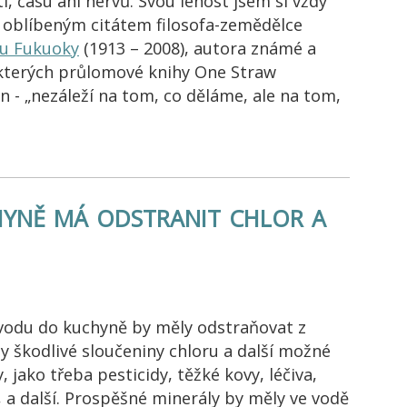
ti, času ani nervů. Svou lenost jsem si vždy
 oblíbeným citátem filosofa-zemědělce
u Fukuoky
(1913 – 2008), autora známé a
kterých průlomové knihy One Straw
n - „nezáleží na tom, co děláme, ale na tom,
hyně má odstranit chlor a
 vodu do kuchyně by měly odstraňovat z
y škodlivé sloučeniny chloru a další možné
y, jako třeba pesticidy, těžké kovy, léčiva,
a další. Prospěšné minerály by měly ve vodě