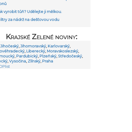
onů
ak vyrobit tůň? Udělejte ji mělkou.
Filtry za nádrž na dešťovou vodu
Krajské Zelené noviny:
 Jihočeský
,
Jihomoravský
,
Karlovarský
,
lovéhradecký
,
Liberecký
,
Moravskoslezský
,
moucký
,
Pardubický
,
Plzeňský
,
Středočeský
,
ecký
,
Vysočina
,
Zlínský
,
Praha