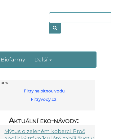
Biofarmy
Další
lama:
Filtry na pitnou vodu
Filtryvody.cz
Aktuální eko-návody:
Mýtus o zeleném koberci: Proč
anglický trávník v létě zabíjí život v