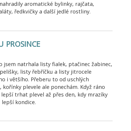
ahradily aromatické bylinky, rajčata,
láty, ředkvičky a další jedlé rostliny.
u prosince
 jsem natrhala listy fialek, ptačinec žabinec,
elišky, listy řebříčku a listy jitrocele
o i většího. Přeberu to od uschlých
, kořínky plevele ale ponechám. Když ráno
 lepší trhat plevel až přes den, kdy mrazíky
 lepší kondice.