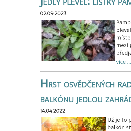
Jedlý plevel: lístky pa
02.09.2023
Pampe
pleve
místeč
mezi 
předja
více 
Hrst osvědčených rad
balkónu jedlou zahrá
14.04.2022
Už je to 
balkón s