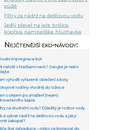
půdě
Filtry za nádrž na dešťovou vodu
Jedlý plevel na jaře: bršlice,
kopřiva, pampeliška, hluchavka
Nejčtenější eko-návody:
Přírodní impregnace bot
ak naložit s hračkami navíc? Darujte je nebo
dejte
Kam vyhodit vyřazené oblečení a boty
Pokojové rostliny vhodné do ložnice
Kam s olejem po smažení (nejen)
drovečerního kapra
iltry na studniční vodu? Důležitý je rozbor vody.
ak si vybrat nádrž na dešťovou vodu a jak ji
ávně zakopat?
Péče líné zahradnice – místo na kompost do