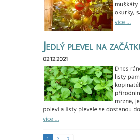
muškáty n
okurky, sa
více …
Jedlý plevel na začátk
02.12.2021
Dnes ráno
listy pamp
kopinatéh
přírodnin
mrzne, je
poleví a listy plevele se dostanou do
více …
1
2
3