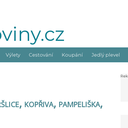
viny.cz
Výlety
Cestování
Koupání
Jedlý plevel
Rek
ršlice, kopřiva, pampeliška,