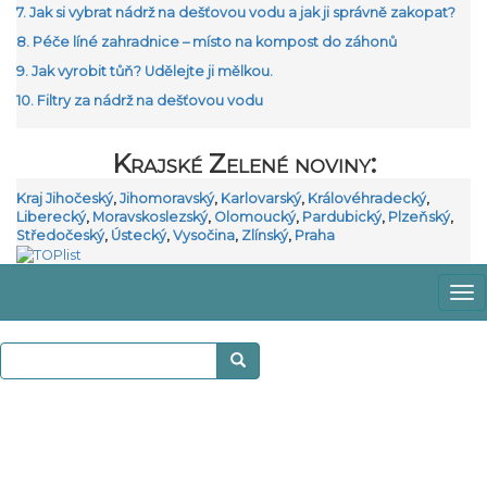
7. Jak si vybrat nádrž na dešťovou vodu a jak ji správně zakopat?
8. Péče líné zahradnice – místo na kompost do záhonů
9. Jak vyrobit tůň? Udělejte ji mělkou.
10. Filtry za nádrž na dešťovou vodu
Krajské Zelené noviny:
Kraj Jihočeský
,
Jihomoravský
,
Karlovarský
,
Královéhradecký
,
Liberecký
,
Moravskoslezský
,
Olomoucký
,
Pardubický
,
Plzeňský
,
Středočeský
,
Ústecký
,
Vysočina
,
Zlínský
,
Praha
Zo
m