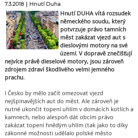
|
7.3.2018
Hnutí Duha
Hnutí DUHA vítá rozsudek
německého soudu, který
potvrzuje právo tamních
měst zakázat vjezd aut s
dieslovými motory na své
území. V dopravě znečišťují
nejvíce právě dieselové motory, jsou zároveň
zdrojem zdraví škodlivého velmi jemného
prachu.
I Česko by mělo začít omezovat vjezd
nejšpinavějších aut do měst. Ale zároveň je
nutné ukončit topení uhlím v domácích kotlích a
kamnech, nebo alespoň dát obcím právo
zakázat topení hnědým uhlím (tak jako to díky
zákonné možnosti udělalo polské město