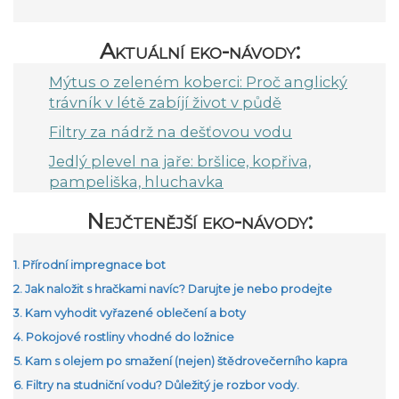
Aktuální eko-návody:
Mýtus o zeleném koberci: Proč anglický
trávník v létě zabíjí život v půdě
Filtry za nádrž na dešťovou vodu
Jedlý plevel na jaře: bršlice, kopřiva,
pampeliška, hluchavka
Nejčtenější eko-návody:
1. Přírodní impregnace bot
2. Jak naložit s hračkami navíc? Darujte je nebo prodejte
3. Kam vyhodit vyřazené oblečení a boty
4. Pokojové rostliny vhodné do ložnice
5. Kam s olejem po smažení (nejen) štědrovečerního kapra
6. Filtry na studniční vodu? Důležitý je rozbor vody.