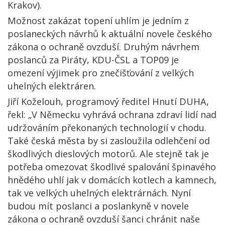
Krakov).
Možnost zakázat topení uhlím je jedním z
poslaneckých návrhů k aktuální novele českého
zákona o ochraně ovzduší. Druhým návrhem
poslanců za Piráty, KDU-ČSL a TOP09 je
omezení výjimek pro znečišťování z velkých
uhelných elektráren.
Jiří Koželouh, programový ředitel Hnutí DUHA,
řekl: „V Německu vyhrává ochrana zdraví lidí nad
udržováním překonaných technologií v chodu.
Také česká města by si zasloužila odlehčení od
škodlivých dieslových motorů. Ale stejně tak je
potřeba omezovat škodlivé spalování špinavého
hnědého uhlí jak v domácích kotlech a kamnech,
tak ve velkých uhelných elektrárnách. Nyní
budou mít poslanci a poslankyně v novele
zákona o ochraně ovzduší šanci chránit naše