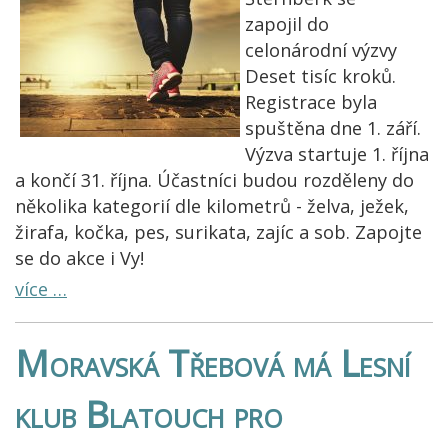
zapojil do
celonárodní výzvy
Deset tisíc kroků.
Registrace byla
spuštěna dne 1. září.
Výzva startuje 1. října
a končí 31. října. Účastníci budou rozděleny do
několika kategorií dle kilometrů - želva, ježek,
žirafa, kočka, pes, surikata, zajíc a sob. Zapojte
se do akce i Vy!
více …
Moravská Třebová má Lesní
klub Blatouch pro