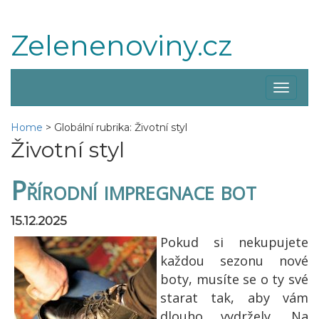
Zelenenoviny.cz
Zobraz
menu
Home
>
Globální rubrika: Životní styl
Životní styl
Přírodní impregnace bot
15.12.2025
Pokud si nekupujete
každou sezonu nové
boty, musíte se o ty své
starat tak, aby vám
dlouho vydržely. Na