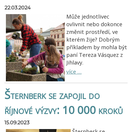
22.03.2024
Může jednotlivec
ovlivnit nebo dokonce
změnit prostředí, ve
kterém žije? Dobrým
příkladem by mohla být
paní Tereza Vásquez z
Jihlavy.
více …
Šternberk se zapojil do
říjnové výzvy: 10 000 kroků
15.09.2023
Šternberk se