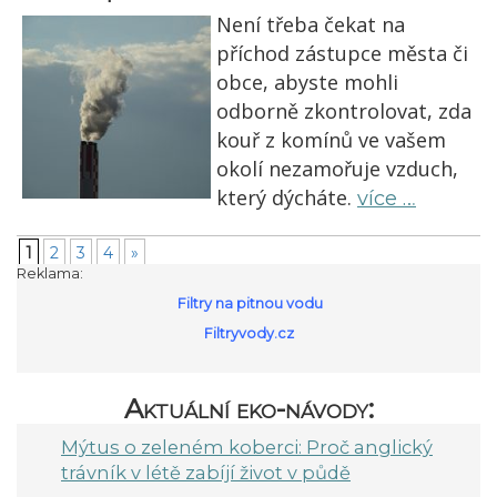
Není třeba čekat na
příchod zástupce města či
obce, abyste mohli
odborně zkontrolovat, zda
kouř z komínů ve vašem
okolí nezamořuje vzduch,
který dýcháte.
více …
1
2
3
4
»
Reklama:
Filtry na pitnou vodu
Filtryvody.cz
Aktuální eko-návody:
Mýtus o zeleném koberci: Proč anglický
trávník v létě zabíjí život v půdě