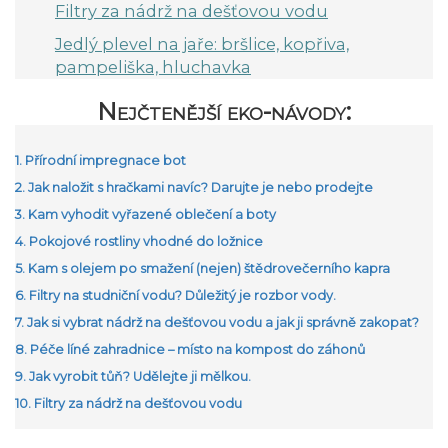
Filtry za nádrž na dešťovou vodu
Jedlý plevel na jaře: bršlice, kopřiva,
pampeliška, hluchavka
Nejčtenější eko-návody:
1. Přírodní impregnace bot
2. Jak naložit s hračkami navíc? Darujte je nebo prodejte
3. Kam vyhodit vyřazené oblečení a boty
4. Pokojové rostliny vhodné do ložnice
5. Kam s olejem po smažení (nejen) štědrovečerního kapra
6. Filtry na studniční vodu? Důležitý je rozbor vody.
7. Jak si vybrat nádrž na dešťovou vodu a jak ji správně zakopat?
8. Péče líné zahradnice – místo na kompost do záhonů
9. Jak vyrobit tůň? Udělejte ji mělkou.
10. Filtry za nádrž na dešťovou vodu