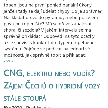
topení jsou na první pohled banální úkony.
Jenže i tady se dají udělat chyby. Co je správně?
Naskládat dřevo do pyramidy, nebo po celém
povrchu topeniště? Má se dřevo zapalovat
shora, či zezdola? V jakém intervalu se má
správně přikládat? Odpovědi na tyto otázky
úzce souvisí s konkrétním typem tepelného
systému. Pojďme se podívat na jednotlivé
možnosti, jak správně topit a přikládat.
více …
CNG, elektro nebo vodík?
Zájem Čechů o hybridní vozy
stále stoupá
|
19.4.2020
Rozhlas plus