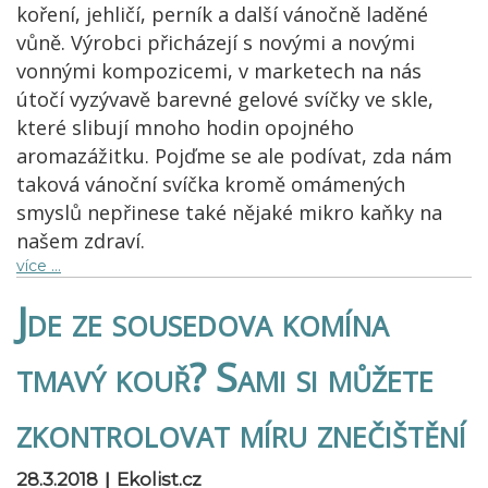
koření, jehličí, perník a další vánočně laděné
vůně. Výrobci přicházejí s novými a novými
vonnými kompozicemi, v marketech na nás
útočí vyzývavě barevné gelové svíčky ve skle,
které slibují mnoho hodin opojného
aromazážitku. Pojďme se ale podívat, zda nám
taková vánoční svíčka kromě omámených
smyslů nepřinese také nějaké mikro kaňky na
našem zdraví.
více …
Jde ze sousedova komína
tmavý kouř? Sami si můžete
zkontrolovat míru znečištění
|
28.3.2018
Ekolist.cz