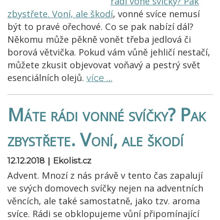
rádi voné svíčky? Pak
zbystřete. Voní, ale škodí
, vonné svíce nemusí
být to pravé ořechové. Co se pak nabízí dál?
Někomu může pěkně vonět třeba jedlová či
borová větvička. Pokud vám vůně jehličí nestačí,
můžete zkusit objevovat voňavý a pestrý svět
esenciálních olejů.
více …
Máte rádi vonné svíčky? Pak
zbystřete. Voní, ale škodí
|
12.12.2018
Ekolist.cz
Advent. Mnozí z nás právě v tento čas zapalují
ve svých domovech svíčky nejen na adventních
věncích, ale také samostatně, jako tzv. aroma
svíce. Rádi se obklopujeme vůní připomínající