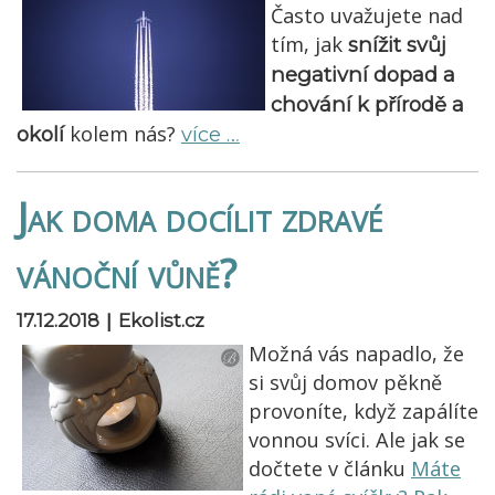
Často uvažujete nad
tím, jak
snížit svůj
negativní dopad a
chování k přírodě a
kolem nás?
okolí
více …
Jak doma docílit zdravé
vánoční vůně?
|
17.12.2018
Ekolist.cz
Možná vás napadlo, že
si svůj domov pěkně
provoníte, když zapálíte
vonnou svíci. Ale jak se
dočtete v článku
Máte