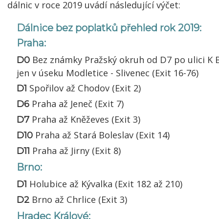
dálnic v roce 2019 uvádí následující výčet:
Dálnice bez poplatků přehled rok 2019:
Praha:
Bez známky Pražský okruh od D7 po ulici K B
D0
jen v úseku Modletice - Slivenec (Exit 16-76)
Spořilov až Chodov (Exit 2)
D1
Praha až Jeneč (Exit 7)
D6
Praha až Kněževes (Exit 3)
D7
Praha až Stará Boleslav (Exit 14)
D10
Praha až Jirny (Exit 8)
D11
Brno:
Holubice až Kývalka (Exit 182 až 210)
D1
Brno až Chrlice (Exit 3)
D2
Hradec Králové: