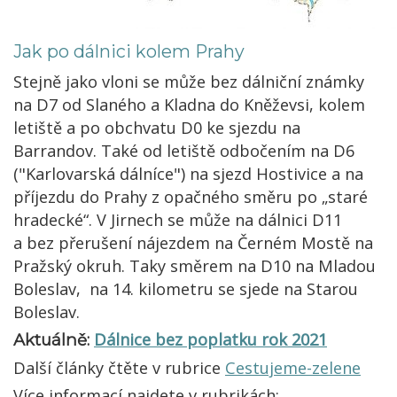
Jak po dálnici kolem Prahy
Stejně jako vloni se může bez dálniční známky
na D7 od Slaného a Kladna do Kněževsi, kolem
letiště a po obchvatu D0 ke sjezdu na
Barrandov. Také od letiště odbočením na D6
("Karlovarská dálníce") na sjezd Hostivice a na
příjezdu do Prahy z opačného směru po „staré
hradecké“. V Jirnech se může na dálnici D11
a bez přerušení nájezdem na Černém Mostě na
Pražský okruh. Taky směrem na D10 na Mladou
Boleslav, na 14. kilometru se sjede na Starou
Boleslav.​
Dálnice bez poplatku rok 2021
Aktuálně:
Další články čtěte v rubrice
Cestujeme-zelene
Více informací najdete v rubrikách: