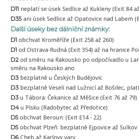
neplatí se úsek Sedlice až Kukleny (Exit 84 a
D11
ani úsek Sedlice až Opatovice nad Labem (E
D35
Další úseky bez dálniční známky:
obchvat Kroměříže (Exit 258 až 260)
D1
od Ostrava-Rudná (Exit 354) až na hranice Po
D1
od směru na Rakousko po odpočívadlo u Lanž
D2
směru na Rakousko ano
bezplatně u Českých Budějovic
D3
bezplatně Veselí nad Lužnicí až Bošilec, platí
D3
u Tábora: Čekanice až Měšice (Exit 76 až 79)
D3
u Písku (Radobytec až Předotice)
D4
obchvat Beroun: (Exit E14 - 22)
D5
obchvat Plzeň: bezplatně Ejpovice až Sulkov (
D5
Cheb až Karlovy vary
D6