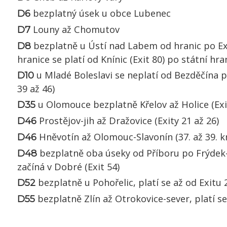
bezplatný úsek u obce Lubenec
D6
Louny až Chomutov
D7
bezplatně u Ústí nad Labem od hranic po Ex
D8
hranice se platí od Knínic (Exit 80) po státní hr
u Mladé Boleslavi se neplatí od Bezděčína 
D10
39 až 46)
u Olomouce bezplatně Křelov až Holice (Exi
D35
Prostějov-jih až Dražovice (Exity 21 až 26)
D46
Hněvotín až Olomouc-Slavonín (37. až 39. 
D46
bezplatně oba úseky od Příboru po Frýdek-
D48
začíná v Dobré (Exit 54)
bezplatně u Pohořelic, platí se až od Exitu
D52
bezplatně Zlín až Otrokovice-sever, platí se 
D55