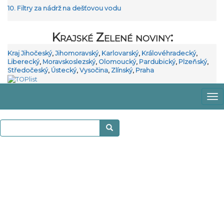
10. Filtry za nádrž na dešťovou vodu
Krajské Zelené noviny:
Kraj Jihočeský
,
Jihomoravský
,
Karlovarský
,
Královéhradecký
,
Liberecký
,
Moravskoslezský
,
Olomoucký
,
Pardubický
,
Plzeňský
,
Středočeský
,
Ústecký
,
Vysočina
,
Zlínský
,
Praha
Zo
m