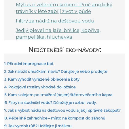
Mýtus o zeleném koberci: Proč anglický
trávník v létě zabíjí život v půdě
Filtry za nádrž na dešťovou vodu
Jedlý plevel na jaře: bršlice, kopřiva,
pampeliška, hluchavka
Nejčtenější eko-návody:
1. Přírodní impregnace bot
2. Jak naložit s hračkami navíc? Darujte je nebo prodejte
3. Kam vyhodit vyřazené oblečení a boty
4. Pokojové rostliny vhodné do ložnice
5. Kam s olejem po smažení (nejen) štědrovečerního kapra
6. Filtry na studniční vodu? Důležitý je rozbor vody.
7. Jak si vybrat nádrž na dešťovou vodu a jak ji správně zakopat?
8. Péče líné zahradnice – místo na kompost do záhonů
9. Jak vyrobit tůň? Udělejte ji mělkou.