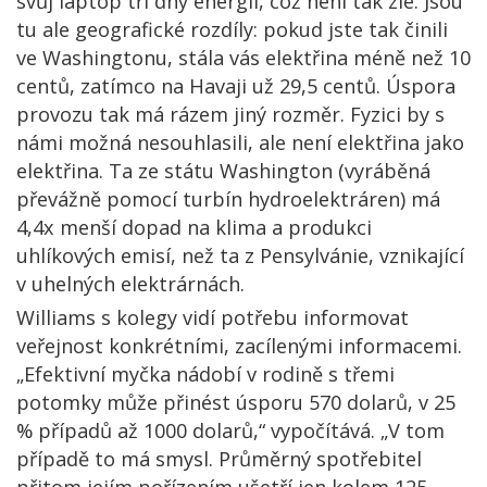
svůj laptop tři dny energií, což není tak zlé. Jsou
tu ale geografické rozdíly: pokud jste tak činili
ve Washingtonu, stála vás elektřina méně než 10
centů, zatímco na Havaji už 29,5 centů. Úspora
provozu tak má rázem jiný rozměr. Fyzici by s
námi možná nesouhlasili, ale není elektřina jako
elektřina. Ta ze státu Washington (vyráběná
převážně pomocí turbín hydroelektráren) má
4,4x menší dopad na klima a produkci
uhlíkových emisí, než ta z Pensylvánie, vznikající
v uhelných elektrárnách.
Williams s kolegy vidí potřebu informovat
veřejnost konkrétními, zacílenými informacemi.
„Efektivní myčka nádobí v rodině s třemi
potomky může přinést úsporu 570 dolarů, v 25
% případů až 1000 dolarů,“ vypočítává. „V tom
případě to má smysl. Průměrný spotřebitel