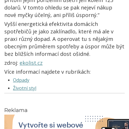
přitom jejím pořízením ušetří jen kolem 125
dolarů. V tomto ohledu se pak nejeví nákup
nové myčky účelný, ani příliš úsporný.“
Vyšší energetická efektivita domácích
spotřebičů je jako zaklínadlo, které má ale v
praxi různý dopad. A operovat tu s nějakým
obecným průměrem spotřeby a úspor může být
bez bližších informací dost ošidné.
zdroj:
ekolist.cz
Více informací najdete v rubrikách:
Odpady
Životní styl
Reklama