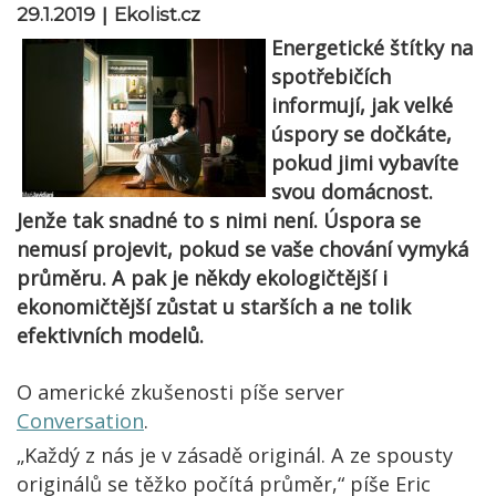
|
29.1.2019
Ekolist.cz
Energetické štítky na
spotřebičích
informují, jak velké
úspory se dočkáte,
pokud jimi vybavíte
svou domácnost.
Jenže tak snadné to s nimi není. Úspora se
nemusí projevit, pokud se vaše chování vymyká
průměru. A pak je někdy ekologičtější i
ekonomičtější zůstat u starších a ne tolik
efektivních modelů.
O americké zkušenosti píše server
Conversation
.
„Každý z nás je v zásadě originál. A ze spousty
originálů se těžko počítá průměr,“ píše Eric