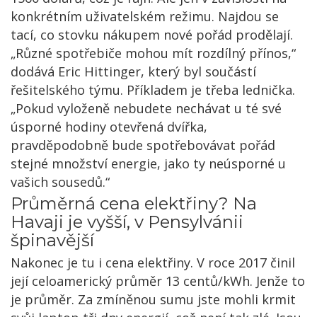
konkrétním uživatelském režimu. Najdou se
tací, co stovku nákupem nové pořád prodělají.
„Různé spotřebiče mohou mít rozdílný přínos,“
dodává Eric Hittinger, který byl součástí
řešitelského týmu. Příkladem je třeba lednička.
„Pokud vyloženě nebudete nechávat u té své
úsporné hodiny otevřená dvířka,
pravděpodobně bude spotřebovávat pořád
stejné množství energie, jako ty neúsporné u
vašich sousedů.“
Průměrná cena elektřiny? Na
Havaji je vyšší, v Pensylvánii
špinavější
Nakonec je tu i cena elektřiny. V roce 2017 činil
její celoamerický průměr 13 centů/kWh. Jenže to
je průměr. Za zmíněnou sumu jste mohli krmit