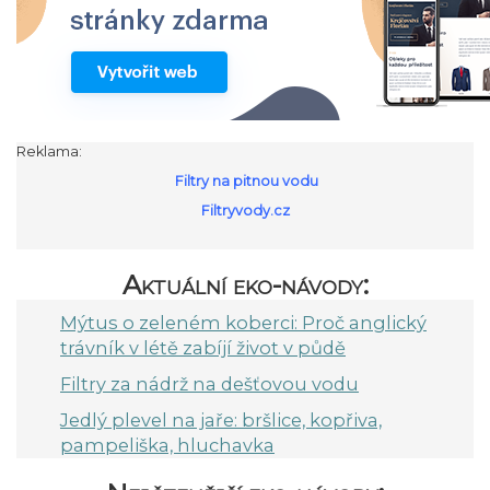
Reklama:
Filtry na pitnou vodu
Filtryvody.cz
Aktuální eko-návody:
Mýtus o zeleném koberci: Proč anglický
trávník v létě zabíjí život v půdě
Filtry za nádrž na dešťovou vodu
Jedlý plevel na jaře: bršlice, kopřiva,
pampeliška, hluchavka