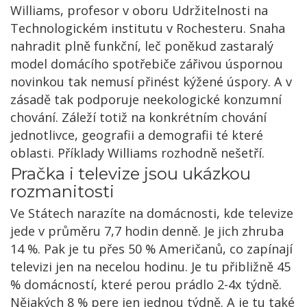
Williams, profesor v oboru Udržitelnosti na
Technologickém institutu v Rochesteru. Snaha
nahradit plně funkční, leč poněkud zastaralý
model domácího spotřebiče zářivou úspornou
novinkou tak nemusí přinést kýžené úspory. A v
zásadě tak podporuje neekologické konzumní
chování. Záleží totiž na konkrétním chování
jednotlivce, geografii a demografii té které
oblasti. Příklady Williams rozhodně nešetří.
Pračka i televize jsou ukázkou
rozmanitosti
Ve Státech narazíte na domácnosti, kde televize
jede v průměru 7,7 hodin denně. Je jich zhruba
14 %. Pak je tu přes 50 % Američanů, co zapínají
televizi jen na necelou hodinu. Je tu přibližně 45
% domácností, které perou prádlo 2-4x týdně.
Nějakých 8 % pere jen jednou týdně. A je tu také