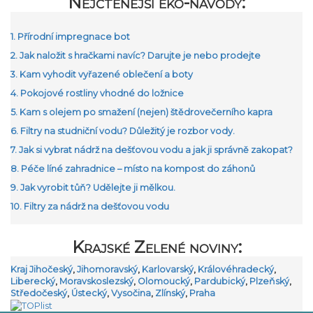
Nejčtenější eko-návody:
1. Přírodní impregnace bot
2. Jak naložit s hračkami navíc? Darujte je nebo prodejte
3. Kam vyhodit vyřazené oblečení a boty
4. Pokojové rostliny vhodné do ložnice
5. Kam s olejem po smažení (nejen) štědrovečerního kapra
6. Filtry na studniční vodu? Důležitý je rozbor vody.
7. Jak si vybrat nádrž na dešťovou vodu a jak ji správně zakopat?
8. Péče líné zahradnice – místo na kompost do záhonů
9. Jak vyrobit tůň? Udělejte ji mělkou.
10. Filtry za nádrž na dešťovou vodu
Krajské Zelené noviny:
Kraj Jihočeský
,
Jihomoravský
,
Karlovarský
,
Královéhradecký
,
Liberecký
,
Moravskoslezský
,
Olomoucký
,
Pardubický
,
Plzeňský
,
Středočeský
,
Ústecký
,
Vysočina
,
Zlínský
,
Praha