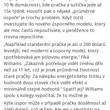
10 % domácností, kde pračka a sušička jede až
15x týdně. Hovořit pak o nějaké „průměrné
úspoře“ je trochu problém. Když totiž
investujete do nového úsporného modelu, který
ale moc často nepoužíváte, v peněžence to
zrovna nepocítíme.
„Například standardní pračka je asi o 200 dolarů
levnější, než moderní a úsporný model, který
spotřebovává jen polovinu energie,“ říká
Williams. „Zákazník potřebuje vidět změnu dřív
než za 11 let, což je jinak průměrná životnost
staré pračky. Za nálepku energetického štítku v
hodnotě dvou stovek chce vidět efekt o
minimálně stejné hodnotě.“ Spatří jej? Williams
spolu s kolegy vypočítal, že to možné je.
Výše úspor může v případě pračky dosáhnout až
1560 dolarů, což je fajn. Ale jen v závislosti na